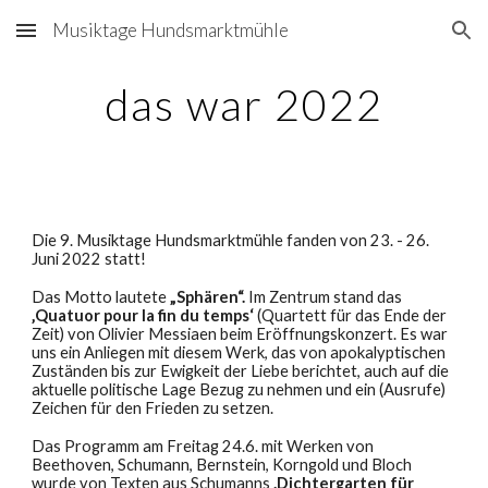
Musiktage Hundsmarktmühle
Skip to main content
Skip to navigation
das war 202
2
D
ie 9. Musiktage Hundsmarktmühle fanden von 23. - 26.
Juni 2022 statt!
Das Motto lautete
„Sphären“.
Im Zentrum st
and
das
‚Quatuor pour la fin du temps‘
(Quartett für das Ende der
Zeit) von Olivier Messiaen beim Eröffnungskonzert.
Es war
uns ein Anliegen mit
diesem Werk, das von apokalyptischen
Zuständen bis zur Ewigkeit der Liebe berichtet,
auch
auf die
aktuelle politische Lage Bezug zu nehmen und ein (Ausrufe)
Zeichen für den Frieden zu setzen.
Das Programm am Freitag 24.6. mit Werken von
Beethoven, Schumann, Bernstein, Korngold und Bloch
wurde
von Texten aus Schumanns
‚Dichtergarten für