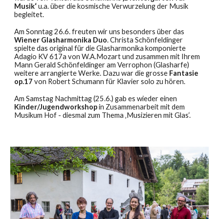
Musik‘
u.a. über die kosmische Verwurzelung der Musik
begleitet.
Am Sonntag 26.6. freuten wir uns besonders
über
das
Wiener Glasharmonika Duo
. Christa Schönfeldinger
spielte
das original für die Glasharmonika komponierte
Adagio KV 617a von W.A.Mozart und zusammen mit Ihrem
Mann Gerald Schönfeldinger am Verrophon (Glasharfe)
weitere arrangierte Werke. Dazu w
ar
die grosse
Fantasie
op.17
von Robert Schumann für Klavier solo zu hören.
Am Samstag Nachmittag (25.6.)
gab es
wieder einen
Kinder/Jugendworkshop
in Zusammenarbeit mit dem
Musikum Hof
- diesmal zum Thema ‚Musizieren mit Glas‘.